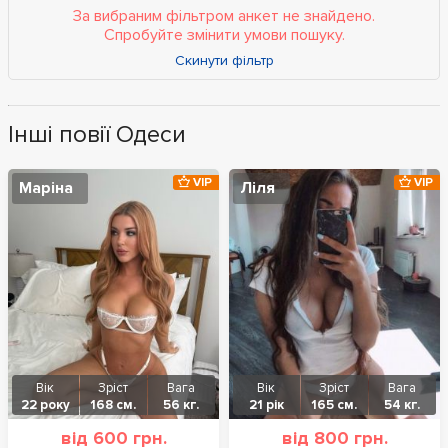
За вибраним фільтром анкет не знайдено.
Спробуйте змінити умови пошуку.
Скинути фільтр
Інші повії Одеси
VIP
VIP
Маріна
Ліля
Вік
Зріст
Вага
Вік
Зріст
Вага
22 року
168 см.
56 кг.
21 рік
165 см.
54 кг.
від 600 грн.
від 800 грн.