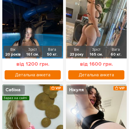
Вік
Зріст
Вага
Вік
Зріст
Вага
20 років
161 см.
50 кг.
23 року
165 см.
60 кг.
від 1200 грн.
від 1600 грн.
Детальна анкета
Детальна анкета
VIP
VIP
Сабіна
Нікуля
Зараз на сайті