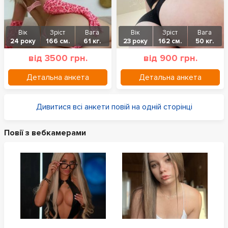
Вік
Зріст
Вага
Вік
Зріст
Вага
24 року
166 см.
61 кг.
23 року
162 см.
50 кг.
від 3500 грн.
від 900 грн.
Детальна анкета
Детальна анкета
Дивитися всі анкети повій на одній сторінці
Повії з вебкамерами