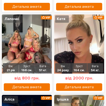
Детальна анкета
Детальна анкета
VIP
VIP
Лапочкі
Катя
Вік
Зріст
Вага
Вік
Зріст
Вага
21 рік
168 см.
51 кг.
24 року
164 см.
54 кг.
від 800 грн.
від 2000 грн.
Детальна анкета
Детальна анкета
VIP
VIP
Аліса
Ірішка