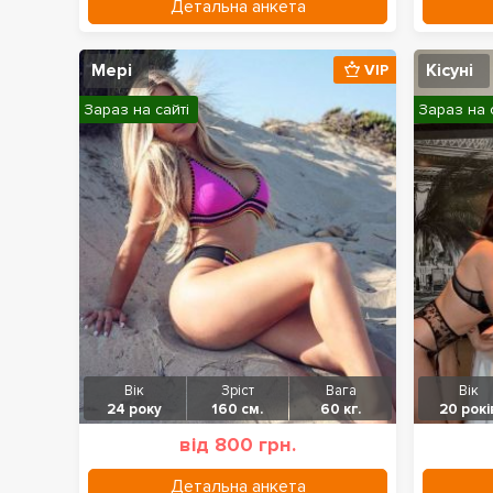
Детальна анкета
Мері
Кісуні
VIP
Зараз на сайті
Зараз на 
Вік
Зріст
Вага
Вік
24 року
160 см.
60 кг.
20 рокі
від 800 грн.
Детальна анкета