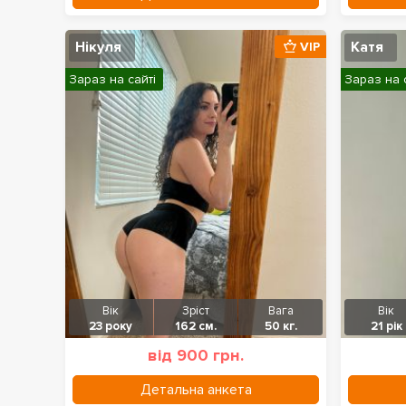
Нікуля
Катя
VIP
Зараз на сайті
Зараз на 
Вік
Зріст
Вага
Вік
23 року
162 см.
50 кг.
21 рік
від 900 грн.
Детальна анкета