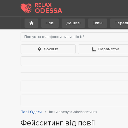
RELAX
ODESSA
Нові
Дешеві
Елітні
Переві
Локація
Параметри
Повії Одеси
Інтим послуга «Фейсситинг»
Фейсситинг від повії