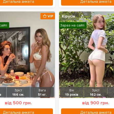
Детальна анкета
Детальна анкета
Кірусік
VIP
сайті
Зараз на сайті
Зріст
Вага
Вік
Зріст
в
166 см.
51 кг.
19 років
162 см.
від 500 грн.
від 900 грн.
Детальна анкета
Детальна анкета