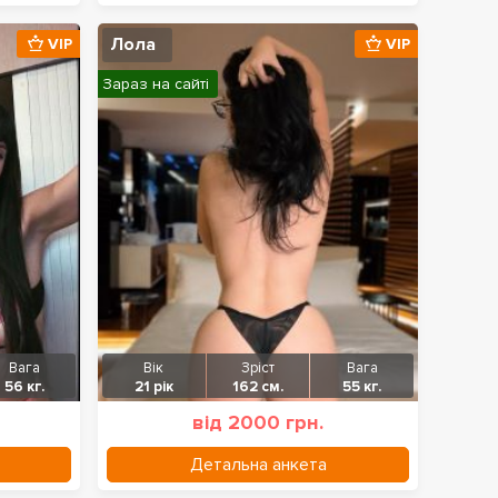
Лола
VIP
VIP
Зараз на сайті
Вага
Вік
Зріст
Вага
56 кг.
21 рік
162 см.
55 кг.
від 2000 грн.
Детальна анкета