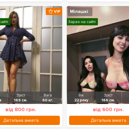
Мілашкі
VIP
сайті
Зараз на сайті
Зріст
Вага
Вік
Зріст
в
169 см.
60 кг.
22 року
166 см.
від 800 грн.
від 600 грн.
Детальна анкета
Детальна анкета