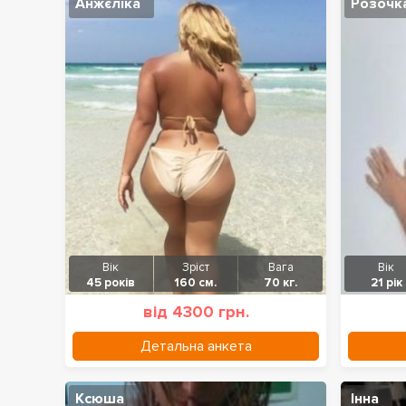
Анжєліка
Розочк
Вік
Зріст
Вага
Вік
45 років
160 см.
70 кг.
21 рік
від 4300 грн.
Детальна анкета
Ксюша
Інна