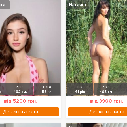
іта
Наташа
Зріст
Вага
Вік
Зріст
в
162 см.
56 кг.
41 рік
165 см.
від 5200 грн.
від 3900 грн.
Детальна анкета
Детальна анкета