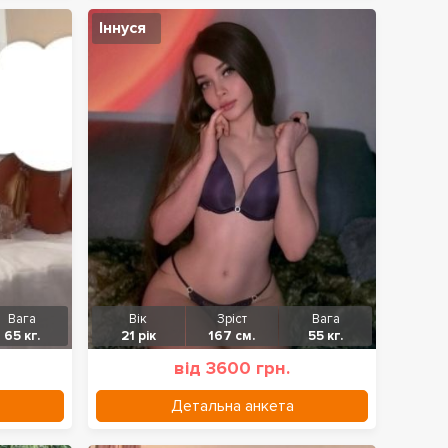
Іннуся
Вага
Вік
Зріст
Вага
65 кг.
21 рік
167 см.
55 кг.
від 3600 грн.
Детальна анкета