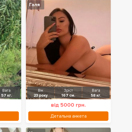
Галя
Вага
Вік
Зріст
Вага
57 кг.
23 року
167 см.
58 кг.
від 5000 грн.
Детальна анкета