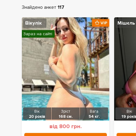
Знайдено анкет
117
Вікулік
Мішєль
VIP
Зараз на сайті
Вік
Зріст
Вага
Вік
20 років
168 см.
54 кг.
19 рокі
від 800 грн.