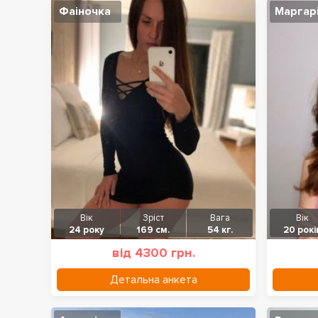
Фаіночка
Маргар
Вік
Зріст
Вага
Вік
24 року
169 см.
54 кг.
20 рокі
від 4300 грн.
Детальна анкета