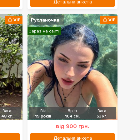
Детальна анкета
Русланочка
VIP
VIP
Зараз на сайті
Вага
Вік
Зріст
Вага
48 кг.
19 років
164 см.
53 кг.
від 900 грн.
Детальна анкета