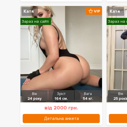
Катя
Катя
VIP
Зараз на сайті
Зараз на 
Вік
Зріст
Вага
Вік
24 року
164 см.
54 кг.
25 рокі
від 2000 грн.
Детальна анкета