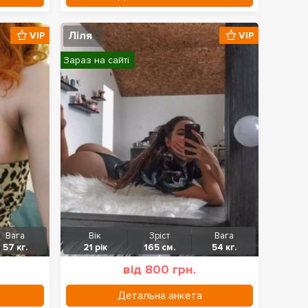
Ліля
VIP
VIP
Зараз на сайті
Вага
Вік
Зріст
Вага
57 кг.
21 рік
165 см.
54 кг.
від 800 грн.
Детальна анкета