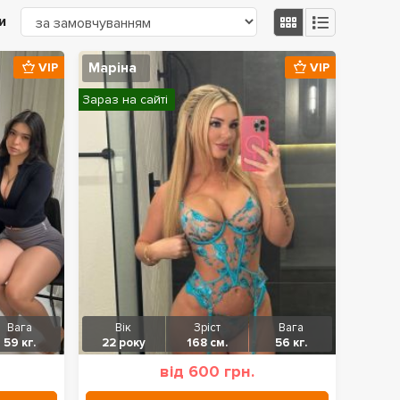
и
Маріна
VIP
VIP
Зараз на сайті
Вага
Вік
Зріст
Вага
59 кг.
22 року
168 см.
56 кг.
від 600 грн.