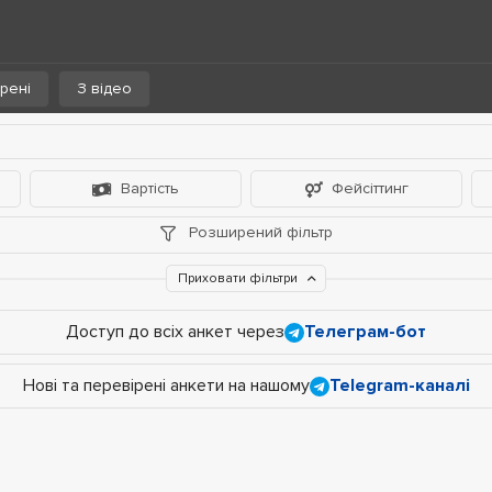
рені
З відео
Вартість
Фейсіттинг
Розширений фільтр
Приховати фільтри
Доступ до всіх анкет через
Телеграм-бот
Нові та перевірені анкети на нашому
Telegram-каналі