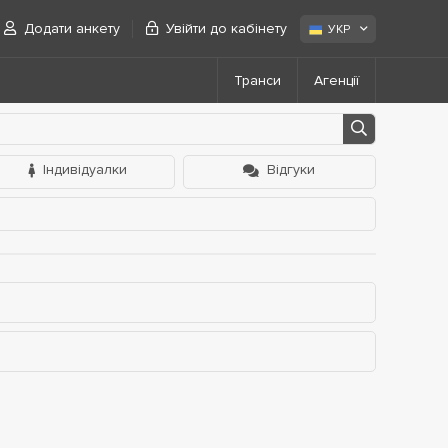
Додати анкету
Увійти до кабінету
УКР
Транси
Агенції
Індивідуалки
Відгуки