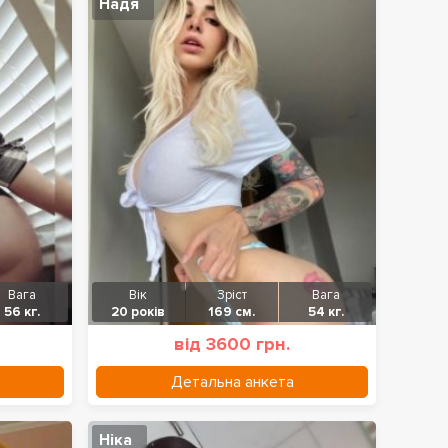
Надя
Вага
Вік
Зріст
Вага
56 кг.
20 років
169 см.
54 кг.
від 3600 грн.
Детальна анкета
Ніка