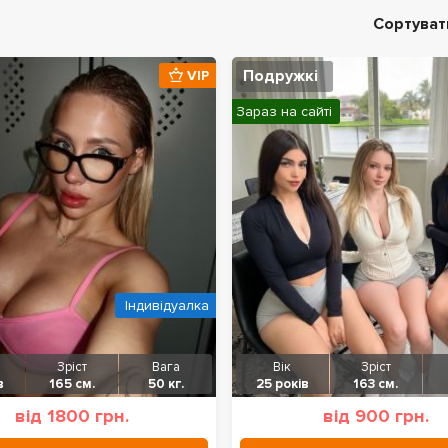
Сортуват
Подружкі
VIP
Зараз на сайті
Індивідуалка
Зріст
Вага
Вік
Зріст
в
165 см.
50 кг.
25 років
163 см.
від 1800 грн.
від 900 грн.