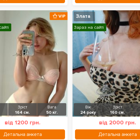
Злата
VIP
сайті
Зараз на сайті
Зріст
Вага
Вік
Зріст
164 см.
50 кг.
24 року
160 см.
від 1200 грн.
від 2000 грн.
Детальна анкета
Детальна анкета