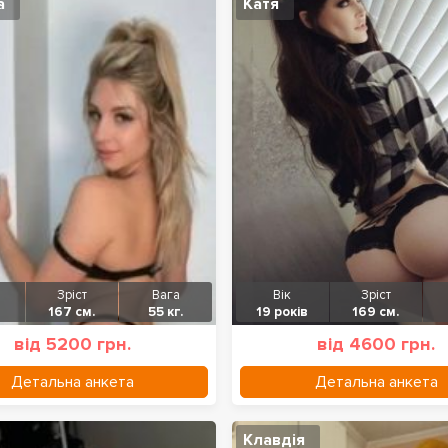
а
Катя
Зріст
Вага
Вік
Зріст
167 см.
55 кг.
19 років
169 см.
від 5200 грн.
від 4600 грн.
Детальна анкета
Детальна анкета
Клавдія