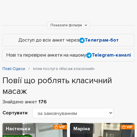
Показати фільтри
Доступ до всіх анкет через
Телеграм-бот
Нові та перевірені анкети на нашому
Telegram-каналі
Повії Одеси
Інтим послуга «Масаж класичний»
Повії що роблять класичний
масаж
Знайдено анкет
176
Сортувати
VIP
VIP
Настєнька
Маріна