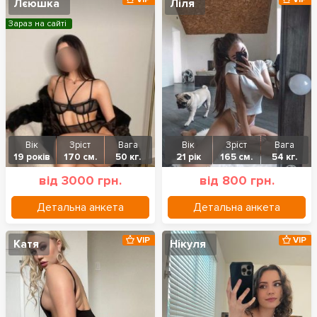
Лєюшка
Ліля
Зараз на сайті
Вік
Зріст
Вага
Вік
Зріст
Вага
19 років
170 см.
50 кг.
21 рік
165 см.
54 кг.
від 3000 грн.
від 800 грн.
Детальна анкета
Детальна анкета
VIP
VIP
Катя
Нікуля