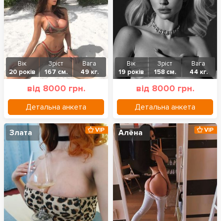
Вік
Зріст
Вага
Вік
Зріст
Вага
20 років
167 см.
49 кг.
19 років
158 см.
44 кг.
від 8000 грн.
від 8000 грн.
Детальна анкета
Детальна анкета
VIP
VIP
Злата
Алёна