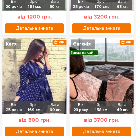
Вік
Зріст
Вага
Вік
Зріст
Вага
20 років
161 см.
50 кг.
25 років
170 см.
63 кг.
від 1200 грн.
від 3200 грн.
Детальна анкета
Детальна анкета
VIP
VIP
Катя
Євгєнія
Зараз на сайті
Вік
Зріст
Вага
Вік
Зріст
Вага
25 років
169 см.
60 кг.
23 року
158 см.
49 кг.
від 800 грн.
від 3700 грн.
Детальна анкета
Детальна анкета