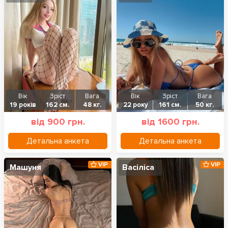
Вік
Зріст
Вага
Вік
Зріст
Вага
19 років
162 см.
48 кг.
22 року
161 см.
50 кг.
від 900 грн.
від 1600 грн.
Детальна анкета
Детальна анкета
VIP
VIP
Машуня
Васіліса