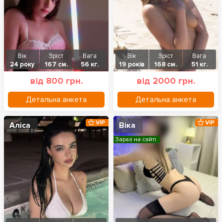
Вік
Зріст
Вага
Вік
Зріст
Вага
24 року
167 см.
56 кг.
19 років
168 см.
51 кг.
від 800 грн.
від 2000 грн.
Детальна анкета
Детальна анкета
VIP
VIP
Аліса
Віка
Зараз на сайті