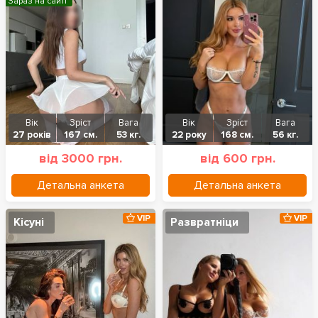
Зараз на сайті
Вік
Зріст
Вага
Вік
Зріст
Вага
27 років
167 см.
53 кг.
22 року
168 см.
56 кг.
від 3000 грн.
від 600 грн.
Детальна анкета
Детальна анкета
VIP
VIP
Кісуні
Развратніци