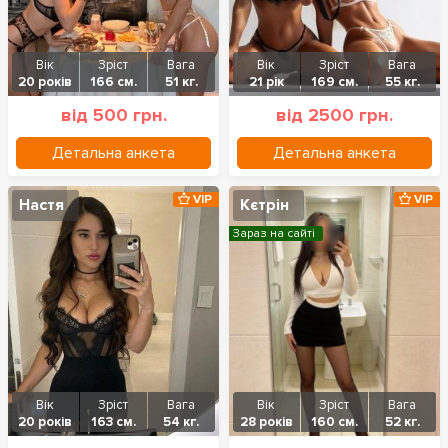
Вік
Зріст
Вага
Вік
Зріст
Вага
20 років
166 см.
51 кг.
21 рік
169 см.
55 кг.
від 500 грн.
від 2500 грн.
Детальна анкета
Детальна анкета
VIP
VIP
Настя
Кєтрін
Зараз на сайті
Вік
Зріст
Вага
Вік
Зріст
Вага
20 років
163 см.
54 кг.
28 років
160 см.
52 кг.