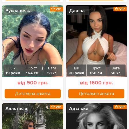
VIP
VIP
Русланочка
Даріна
Вік
Зріст
Вага
Вік
Зріст
Вага
19 років
164 см.
53 кг.
20 років
166 см.
50 кг.
від 900 грн.
від 1600 грн.
Детальна анкета
Детальна анкета
VIP
VIP
Анастасія
Адєлька