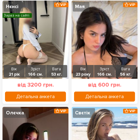
VIP
VIP
Нєнсі
Мая
Зараз на сайті
Вік
Зріст
Вага
Вік
Зріст
Вага
21 рік
166 см.
53 кг.
23 року
166 см.
56 кг.
від 3200 грн.
від 600 грн.
Детальна анкета
Детальна анкета
VIP
VIP
Олєчка
Свєтік