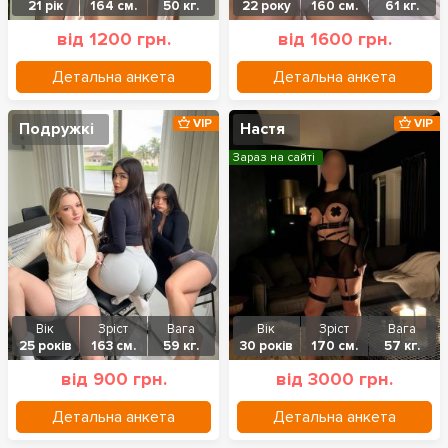
21 рік
164 см.
50 кг.
22 року
160 см.
61 кг.
від 1200 грн.
від 1600 грн.
Детальна анкета
Детальна анкета
VIP
VIP
Подружкі
Настя
Зараз на сайті
Вік
Зріст
Вага
Вік
Зріст
Вага
25 років
163 см.
59 кг.
30 років
170 см.
57 кг.
від 900 грн.
від 3000 грн.
Детальна анкета
Детальна анкета