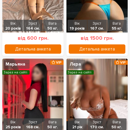
Вік
Зріст
Вага
Вік
Зріст
Вага
20 років
164 см.
50 кг.
19 років
167 см.
55 кг.
від 600 грн.
від 1500 грн.
Детальна анкета
Детальна анкета
VIP
VIP
Марьяна
Лєра
Зараз на сайті
Зараз на сайті
Вік
Зріст
Вага
Вік
Зріст
Вага
25 років
168 см.
50 кг.
21 рік
170 см.
50 кг.