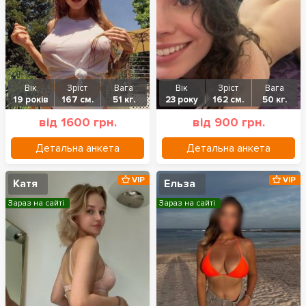
Вік
Зріст
Вага
Вік
Зріст
Вага
19 років
167 см.
51 кг.
23 року
162 см.
50 кг.
від 1600 грн.
від 900 грн.
Детальна анкета
Детальна анкета
VIP
VIP
Катя
Ельза
Зараз на сайті
Зараз на сайті