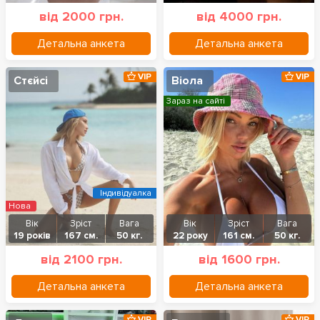
від 2000 грн.
від 4000 грн.
Детальна анкета
Детальна анкета
VIP
VIP
Стєйсі
Віола
Зараз на сайті
Індивідуалка
Нова
Вік
Зріст
Вага
Вік
Зріст
Вага
19 років
167 см.
50 кг.
22 року
161 см.
50 кг.
від 2100 грн.
від 1600 грн.
Детальна анкета
Детальна анкета
VIP
VIP