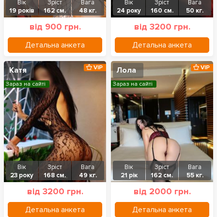
Вік
Зріст
Вага
Вік
Зріст
Вага
19 років
162 см.
48 кг.
24 року
160 см.
50 кг.
від 900 грн.
від 3200 грн.
Детальна анкета
Детальна анкета
VIP
VIP
Катя
Лола
Зараз на сайті
Зараз на сайті
Вік
Зріст
Вага
Вік
Зріст
Вага
23 року
168 см.
49 кг.
21 рік
162 см.
55 кг.
від 3200 грн.
від 2000 грн.
Детальна анкета
Детальна анкета