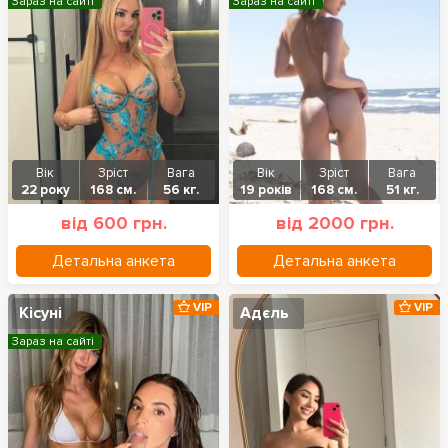
Зараз на сайті
Зараз на сайті
Вік
Зріст
Вага
Вік
Зріст
Вага
22 року
168 см.
56 кг.
19 років
168 см.
51 кг.
від 600 грн.
від 2000 грн.
Детальна анкета
Детальна анкета
VIP
VIP
Кісуні
Адєль
Зараз на сайті