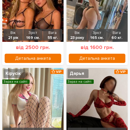
Вік
Зріст
Вага
Вік
Зріст
Вага
21 рік
169 см.
55 кг.
23 року
165 см.
60 кг.
від 2500 грн.
від 1600 грн.
Детальна анкета
Детальна анкета
VIP
VIP
Кірусік
Дарья
Зараз на сайті
Зараз на сайті