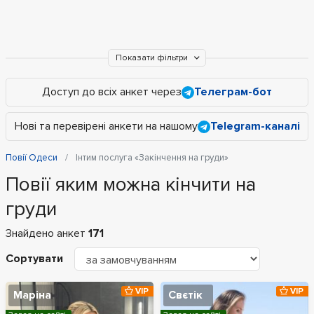
Показати фільтри
Доступ до всіх анкет через
Телеграм-бот
Нові та перевірені анкети на нашому
Telegram-каналі
Повії Одеси
Інтим послуга «Закінчення на груди»
Повії яким можна кінчити на
груди
Знайдено анкет
171
Сортувати
VIP
VIP
Маріна
Свєтік