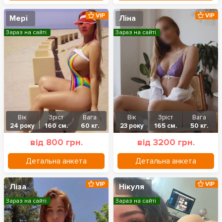
VIP
VIP
Мері
Ліна
Зараз на сайті
Зараз на сайті
Вік
Зріст
Вага
Вік
Зріст
Вага
24 року
160 см.
60 кг.
23 року
165 см.
50 кг.
від 800 грн.
від 3200 грн.
Детальна анкета
Детальна анкета
VIP
VIP
Ліза
Нікуля
Зараз на сайті
Зараз на сайті