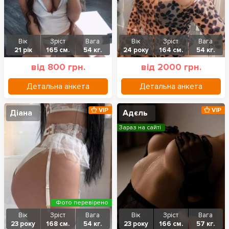
Вік
Зріст
Вага
Вік
Зріст
Вага
21 рік
165 см.
54 кг.
24 року
164 см.
54 кг.
від 800 грн.
від 2000 грн.
Детальна анкета
Детальна анкета
VIP
VIP
Діана
Адєль
Зараз на сайті
Фото перевірено
Вік
Зріст
Вага
Вік
Зріст
Вага
23 року
168 см.
54 кг.
23 року
166 см.
57 кг.