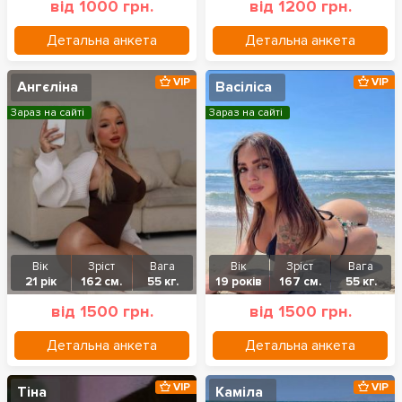
від 1000 грн.
від 1200 грн.
Детальна анкета
Детальна анкета
VIP
VIP
Ангєліна
Васіліса
Зараз на сайті
Зараз на сайті
Вік
Зріст
Вага
Вік
Зріст
Вага
21 рік
162 см.
55 кг.
19 років
167 см.
55 кг.
від 1500 грн.
від 1500 грн.
Детальна анкета
Детальна анкета
VIP
VIP
Тіна
Каміла