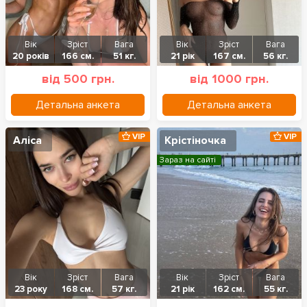
Вік
Зріст
Вага
Вік
Зріст
Вага
20 років
166 см.
51 кг.
21 рік
167 см.
56 кг.
від 500 грн.
від 1000 грн.
Детальна анкета
Детальна анкета
VIP
VIP
Аліса
Крістіночка
Зараз на сайті
Вік
Зріст
Вага
Вік
Зріст
Вага
23 року
168 см.
57 кг.
21 рік
162 см.
55 кг.