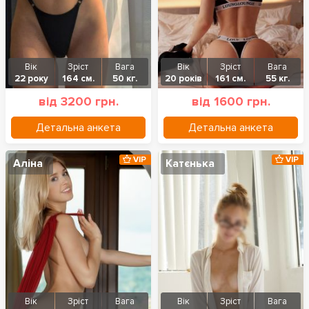
Вік
Зріст
Вага
Вік
Зріст
Вага
22 року
164 см.
50 кг.
20 років
161 см.
55 кг.
від 3200 грн.
від 1600 грн.
Детальна анкета
Детальна анкета
VIP
VIP
Аліна
Катєнька
Вік
Зріст
Вага
Вік
Зріст
Вага