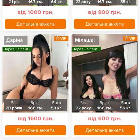
21 рік
167 см.
64 кг.
23 року
167 см.
55 кг.
від 1000 грн.
від 800 грн.
Детальна анкета
Детальна анкета
VIP
VIP
Даріна
Мілашкі
Зараз на сайті
Зараз на сайті
Вік
Зріст
Вага
Вік
Зріст
Вага
20 років
166 см.
50 кг.
22 року
166 см.
56 кг.
від 1600 грн.
від 600 грн.
Детальна анкета
Детальна анкета