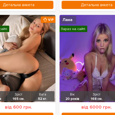
Детальна анкета
Детальна анкета
Лана
VIP
сайті
Зараз на сайті
Зріст
Вага
Вік
Зріст
в
165 см.
52 кг.
20 років
168 см.
від 600 грн.
від 6000 грн.