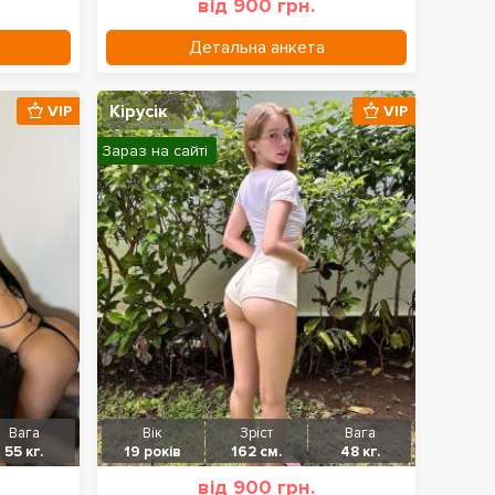
від 900 грн.
Детальна анкета
Кірусік
VIP
VIP
Зараз на сайті
Вага
Вік
Зріст
Вага
55 кг.
19 років
162 см.
48 кг.
від 900 грн.