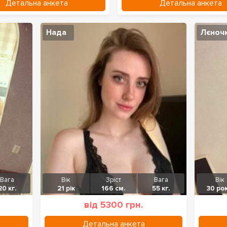
Детальна анкета
Детальна анкета
Нада
Лєноч
Вага
Вік
Зріст
Вага
Вік
20 кг.
21 рік
166 см.
55 кг.
30 рок
від 5300 грн.
Детальна анкета