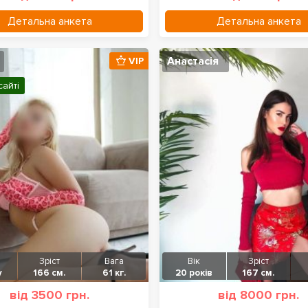
Детальна анкета
Детальна анкета
Анастасія
VIP
сайті
Зріст
Вага
Вік
Зріст
у
166 см.
61 кг.
20 років
167 см.
від 3500 грн.
від 8000 грн.