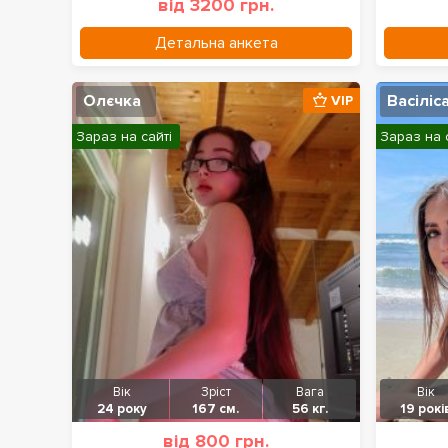
від 3200 грн.
Детальна анкета
Олєчка
Васіліс
VIP
Зараз на сайті
Зараз на 
Вік
Зріст
Вага
Вік
24 року
167 см.
56 кг.
19 рокі
від 800 грн.