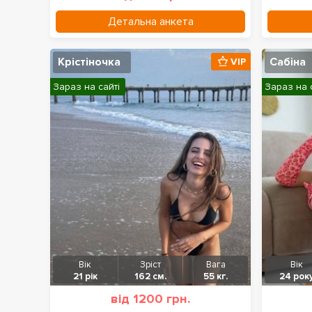
Детальна анкета
Крістіночка
Сабіна
VIP
Зараз на сайті
Зараз на 
Вік
Зріст
Вага
Вік
21 рік
162 см.
55 кг.
24 рок
від 1200 грн.