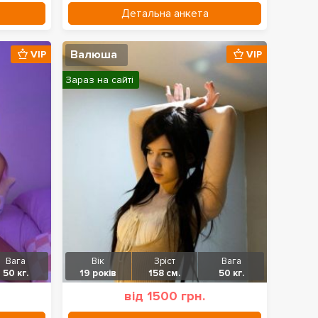
Детальна анкета
Валюша
VIP
VIP
Зараз на сайті
Вага
Вік
Зріст
Вага
50 кг.
19 років
158 см.
50 кг.
від 1500 грн.