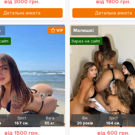
від 3000 грн.
від 1800 грн.
Детальна анкета
Детальна анкета
а
Малишкі
VIP
сайті
Зараз на сайті
Зріст
Вага
Вік
Зріст
в
167 см.
55 кг.
20 років
164 см.
від 1500 грн.
від 600 грн.