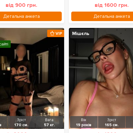
від 900 грн.
від 1600 грн.
Детальна анкета
Детальна анкета
Мішєль
VIP
сайті
Зріст
Вага
Вік
Зріст
в
170 см.
57 кг.
19 років
165 см.