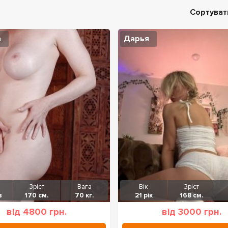
Сортуват
а
Дарья
Зріст
Вага
Вік
Зріст
в
170 см.
70 кг.
21 рік
168 см.
від 4800 грн.
від 3000 грн.