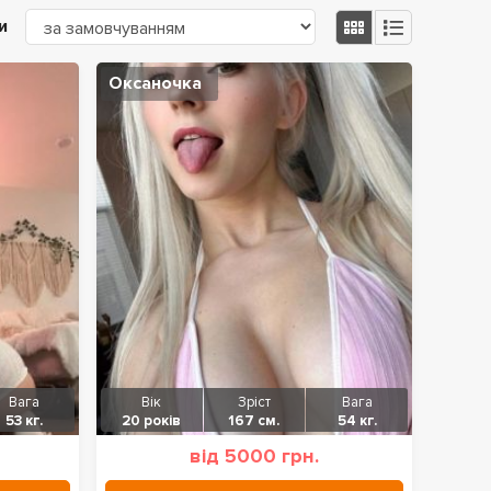
и
Оксаночка
Вага
Вік
Зріст
Вага
53 кг.
20 років
167 см.
54 кг.
від 5000 грн.