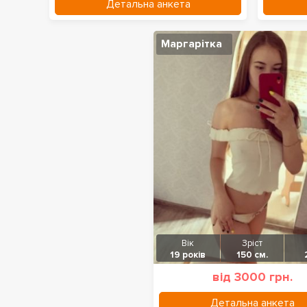
Детальна анкета
Маргарітка
Вік
Зріст
19 років
150 см.
від 3000 грн.
Детальна анкета