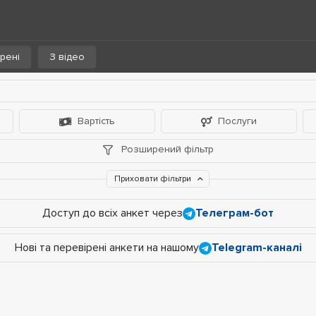
рені
З відео
Вартість
Послуги
Розширений фільтр
Приховати фільтри
Доступ до всіх анкет через
Телеграм-бот
Нові та перевірені анкети на нашому
Telegram-каналі