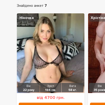
Знайдено анкет
7
Ніночка
Хрістін
Вік
Зріст
Вага
Вік
22 року
166 см.
58 кг.
35 рокі
від 4700 грн.