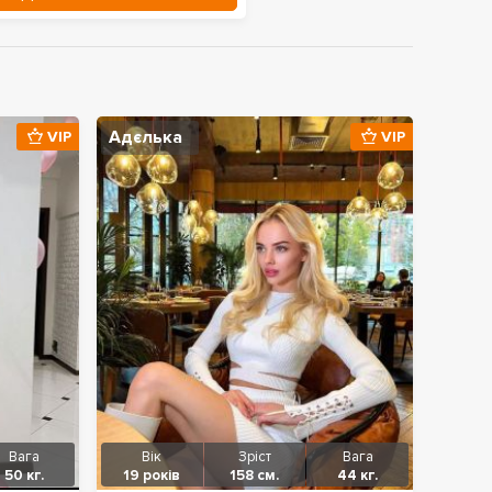
Адєлька
VIP
VIP
Вага
Вік
Зріст
Вага
50 кг.
19 років
158 см.
44 кг.