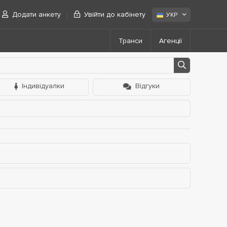
Додати анкету
Увійти до кабінету
УКР
Транси
Агенції
Індивідуалки
Відгуки