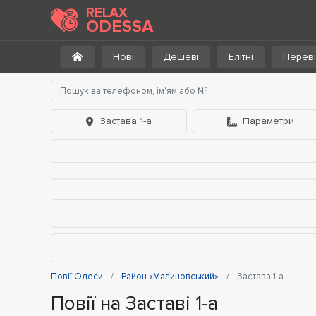
RELAX
ODESSA
Нові
Дешеві
Елітні
Переві
Застава 1-а
Параметри
Повії Одеси
Район «Малиновський»
Застава 1-а
Повії на Заставі 1-а