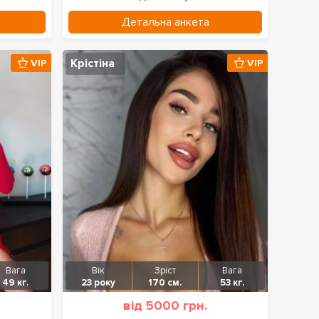
Детальна анкета
Крістіна
VIP
VIP
Вага
Вік
Зріст
Вага
49 кг.
23 року
170 см.
53 кг.
від 5000 грн.