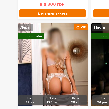
від 800 грн.
Детальна анкета
Лєра
Настя
VIP
Зараз на сайті
Зараз на 
Вік
Зріст
Вага
Вік
21 рік
170 см.
50 кг.
30 рокі