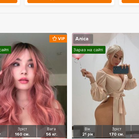
Аліса
VIP
сайті
Зараз на сайті
Зріст
Вага
Вік
Зріст
у
160 см.
56 кг.
21 рік
170 см.