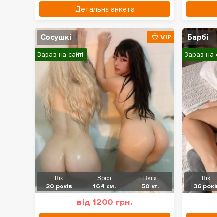
Детальна анкета
Сосушкі
Барбі
VIP
Зараз на сайті
Зараз на 
Вік
Зріст
Вага
Вік
20 років
164 см.
50 кг.
36 рокі
від 1200 грн.