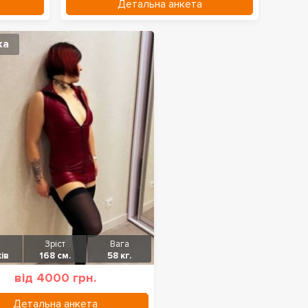
Детальна анкета
ка
Зріст
Вага
ів
168 см.
58 кг.
від 4000 грн.
Детальна анкета