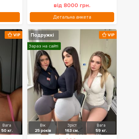
від 8000 грн.
Детальна анкета
Подружкі
VIP
VIP
Зараз на сайті
Вага
Вік
Зріст
Вага
50 кг.
25 років
163 см.
59 кг.