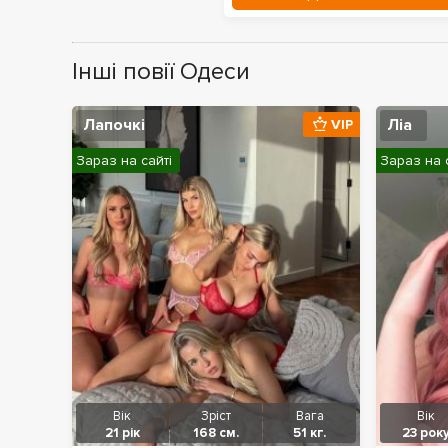
Інші повії Одеси
Лапочкі
Ліа
VIP
Зараз на сайті
Зараз на 
Вік
Зріст
Вага
Вік
21 рік
168 см.
51 кг.
23 рок