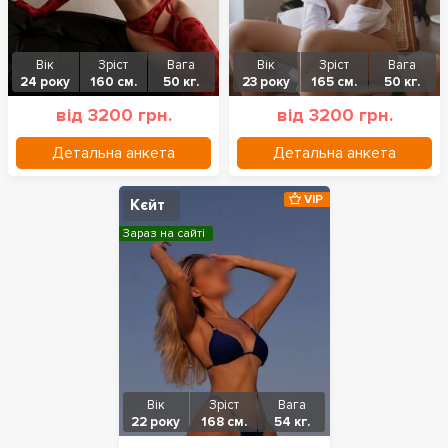
Вік
Зріст
Вага
Вік
Зріст
Вага
24 року
160 см.
50 кг.
23 року
165 см.
50 кг.
від 3200 грн.
від 3200 грн.
Детальна анкета
Детальна анкета
VIP
Кєйт
Зараз на сайті
Вік
Зріст
Вага
22 року
168 см.
54 кг.