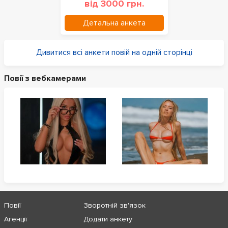
від 3000 грн.
Детальна анкета
Дивитися всі анкети повій на одній сторінці
Повії з вебкамерами
Повії
Зворотній зв'язок
Агенції
Додати анкету