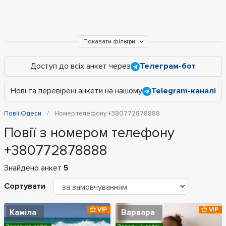
Показати фільтри
Доступ до всіх анкет через
Телеграм-бот
Нові та перевірені анкети на нашому
Telegram-каналі
Повії Одеси
Номер телефону +380772878888
Повії з номером телефону
+380772878888
Знайдено анкет
5
Сортувати
VIP
VIP
Каміла
Варвара