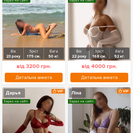
Зараз на сайті
Зараз на сайті
Вік
Зріст
Вага
Вік
Зріст
Вага
23 року
175 см.
50 кг.
22 року
168 см.
52 кг.
від 3200 грн.
від 4000 грн.
Детальна анкета
Детальна анкета
VIP
VIP
Дарья
Ліна
Зараз на сайті
Зараз на сайті