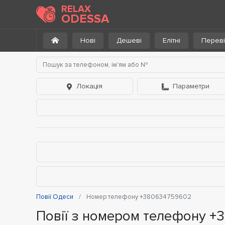
RELAX
ODESSA
Нові
Дешеві
Елітні
Переві
Локація
Параметри
Повії Одеси
Номер телефону +380634759602
Повії з номером телефону 