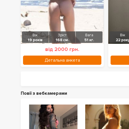
Вік
Зріст
Вага
Вік
19 років
168 см.
51 кг.
22 рок
від 2000 грн.
Детальна анкета
Повії з вебкамерами