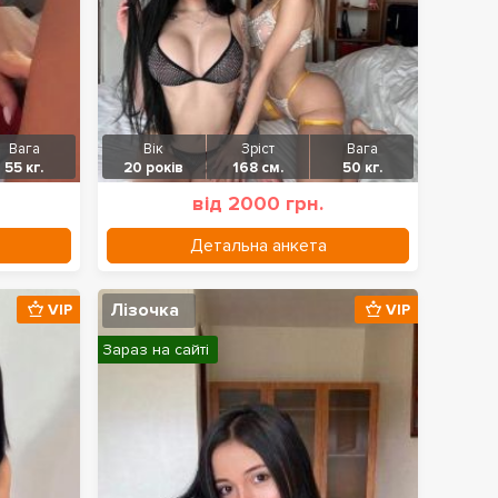
Вага
Вік
Зріст
Вага
55 кг.
20 років
168 см.
50 кг.
від 2000 грн.
Детальна анкета
Лізочка
VIP
VIP
Зараз на сайті