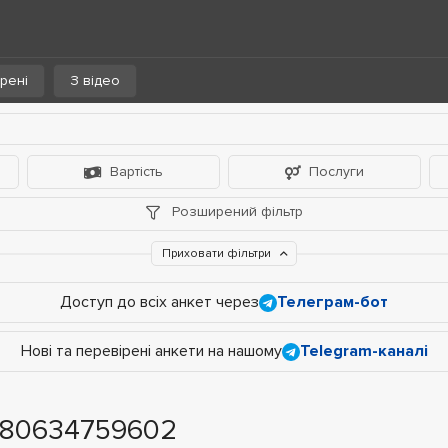
рені
З відео
Вартість
Послуги
Розширений фільтр
Приховати фільтри
Доступ до всіх анкет через
Телеграм-бот
Нові та перевірені анкети на нашому
Telegram-каналі
+380634759602