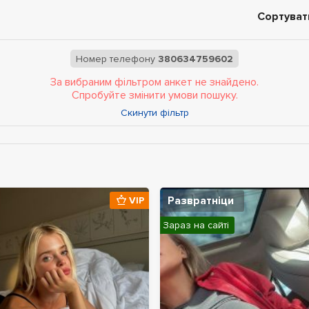
Сортуват
Номер телефону
380634759602
За вибраним фільтром анкет не знайдено.
Спробуйте змінити умови пошуку.
Скинути фільтр
Развратніци
VIP
Зараз на сайті