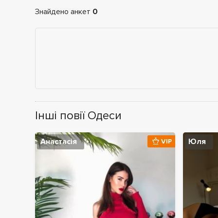
Знайдено анкет
0
Інші повії Одеси
Анастасія
Юля
VIP