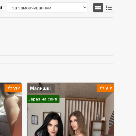
и
Малишкі
VIP
VIP
Зараз на сайті