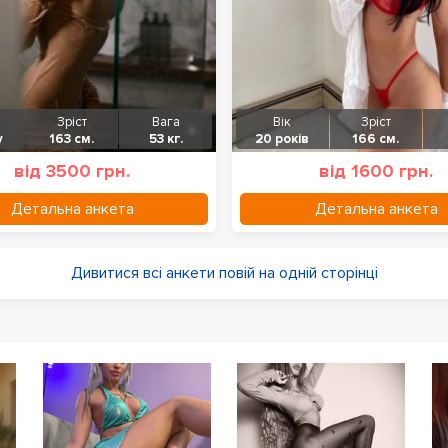
Зріст
Вага
Вік
Зріст
у
163 см.
53 кг.
20 років
166 см.
від 3500 грн.
від 1600 грн.
Детальна анкета
Детальна анкета
Дивитися всі анкети повій на одній сторінці