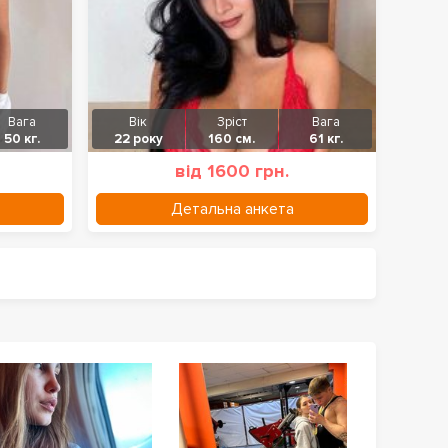
Вага
Вік
Зріст
Вага
50 кг.
22 року
160 см.
61 кг.
від 1600 грн.
Детальна анкета