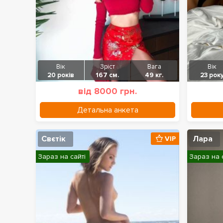
Вік
Зріст
Вага
Вік
20 років
167 см.
49 кг.
23 рок
від 8000 грн.
Детальна анкета
Свєтік
Лара
VIP
Зараз на сайті
Зараз на 