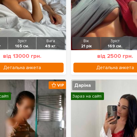
Зріст
Вага
Вік
Зріст
у
165 см.
49 кг.
21 рік
169 см.
від 13000 грн.
від 2500 грн.
Детальна анкета
Детальна анкета
Даріна
VIP
сайті
Зараз на сайті