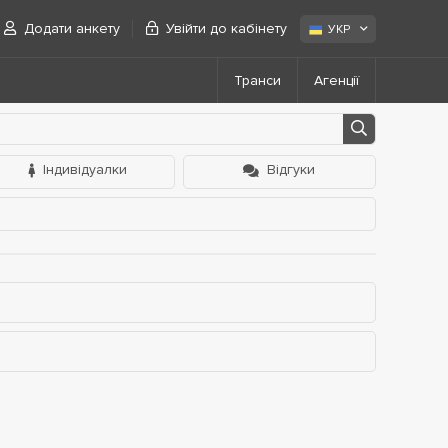
Додати анкету
Увійти до кабінету
УКР
Транси
Агенції
Індивідуалки
Відгуки