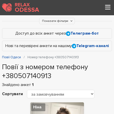
RELAX
ODESSA
Показати фільтри
Доступ до всіх анкет через
Телеграм-бот
Нові та перевірені анкети на нашому
Telegram-каналі
Повії Одеси
Номер телефону +380507140913
Повії з номером телефону
+380507140913
Знайдено анкет
1
Сортувати
Ніна