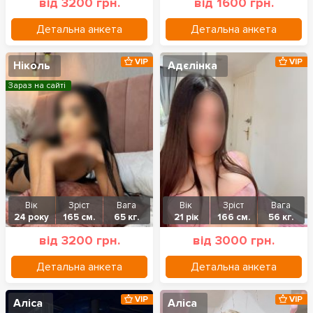
від 3200 грн.
від 1600 грн.
Детальна анкета
Детальна анкета
VIP
VIP
Ніколь
Адєлінка
Зараз на сайті
Вік
Зріст
Вага
Вік
Зріст
Вага
24 року
165 см.
65 кг.
21 рік
166 см.
56 кг.
від 3200 грн.
від 3000 грн.
Детальна анкета
Детальна анкета
VIP
VIP
Аліса
Аліса