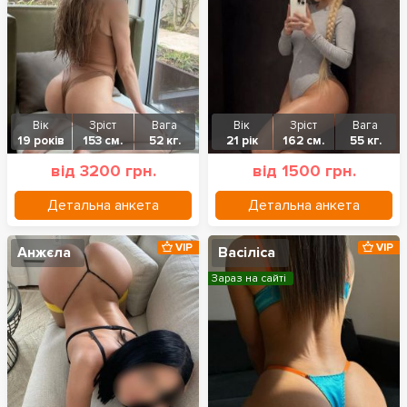
Вік
Зріст
Вага
Вік
Зріст
Вага
19 років
153 см.
52 кг.
21 рік
162 см.
55 кг.
від 3200 грн.
від 1500 грн.
Детальна анкета
Детальна анкета
VIP
VIP
Анжєла
Васіліса
Зараз на сайті