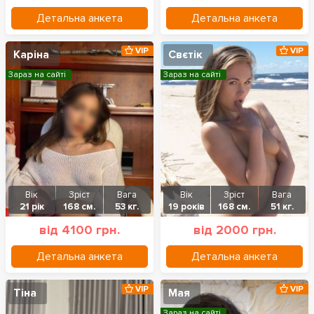
Детальна анкета
Детальна анкета
VIP
VIP
Каріна
Свєтік
Зараз на сайті
Зараз на сайті
Вік
Зріст
Вага
Вік
Зріст
Вага
21 рік
168 см.
53 кг.
19 років
168 см.
51 кг.
від 4100 грн.
від 2000 грн.
Детальна анкета
Детальна анкета
VIP
VIP
Тіна
Мая
Зараз на сайті