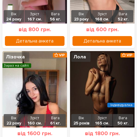
Вік
Зріст
Вага
Вік
Зріст
Вага
24 року
167 см.
56 кг.
23 року
168 см.
52 кг.
від 800 грн.
від 600 грн.
Детальна анкета
Детальна анкета
VIP
VIP
Лізочка
Лола
Зараз на сайті
Індивідуалка
Вік
Зріст
Вага
Вік
Зріст
Вага
22 року
160 см.
61 кг.
25 років
165 см.
50 кг.
від 1600 грн.
від 1800 грн.