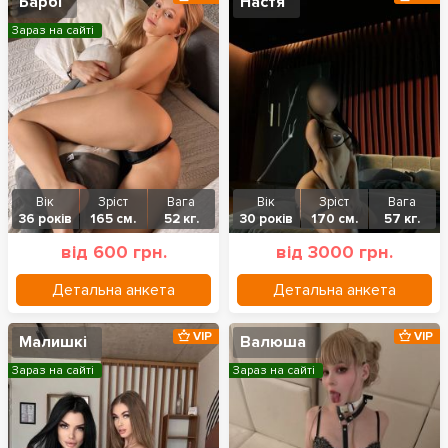
Барбі
Настя
Зараз на сайті
Вік
Зріст
Вага
Вік
Зріст
Вага
36 років
165 см.
52 кг.
30 років
170 см.
57 кг.
від 600 грн.
від 3000 грн.
Детальна анкета
Детальна анкета
VIP
VIP
Малишкі
Валюша
Зараз на сайті
Зараз на сайті