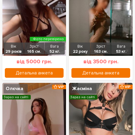
Фото перевірено
Вік
Зріст
Вага
Вік
Зріст
Вага
29 років
165 см.
52 кг.
22 року
163 см.
53 кг.
від 5000 грн.
від 3500 грн.
Детальна анкета
Детальна анкета
VIP
VIP
Олєчка
Жасміна
Зараз на сайті
Зараз на сайті