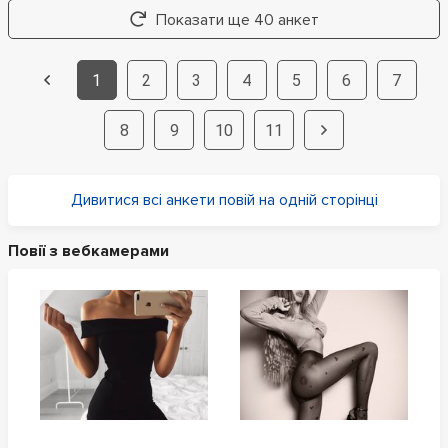
Показати ще 40 анкет
1
2
3
4
5
6
7
8
9
10
11
Дивитися всі анкети повій на одній сторінці
Повії з вебкамерами