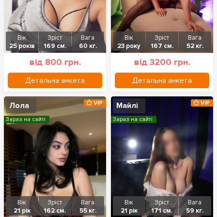
Вік
Зріст
Вага
Вік
Зріст
Вага
25 років
169 см.
60 кг.
23 року
167 см.
52 кг.
від 800 грн.
від 3200 грн.
Детальна анкета
Детальна анкета
VIP
VIP
Лола
Майлі
Зараз на сайті
Зараз на сайті
Вік
Зріст
Вага
Вік
Зріст
Вага
21 рік
162 см.
55 кг.
21 рік
171 см.
59 кг.