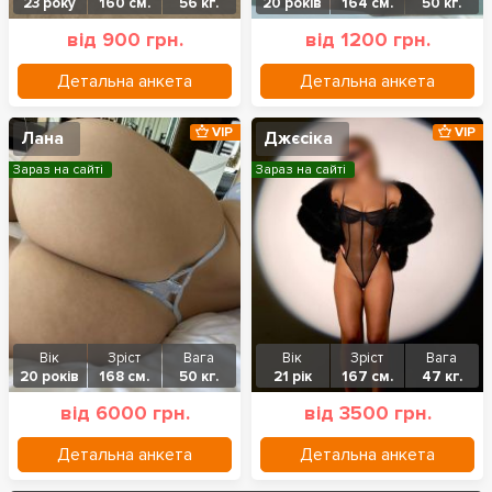
23 року
160 см.
56 кг.
20 років
164 см.
50 кг.
від 900 грн.
від 1200 грн.
Детальна анкета
Детальна анкета
VIP
VIP
Лана
Джєсіка
Зараз на сайті
Зараз на сайті
Вік
Зріст
Вага
Вік
Зріст
Вага
20 років
168 см.
50 кг.
21 рік
167 см.
47 кг.
від 6000 грн.
від 3500 грн.
Детальна анкета
Детальна анкета