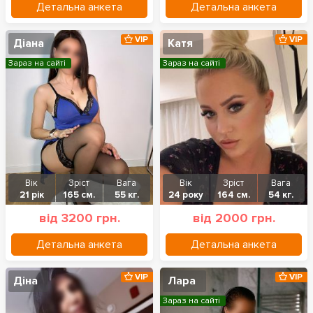
Детальна анкета
Детальна анкета
VIP
VIP
Діана
Катя
Зараз на сайті
Зараз на сайті
Вік
Зріст
Вага
Вік
Зріст
Вага
21 рік
165 см.
55 кг.
24 року
164 см.
54 кг.
від 3200 грн.
від 2000 грн.
Детальна анкета
Детальна анкета
VIP
VIP
Діна
Лара
Зараз на сайті