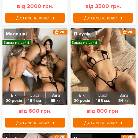
від 2000 грн.
від 3500 грн.
Детальна анкета
Детальна анкета
VIP
VIP
Малишкі
Вікулік
Зараз на сайті
Зараз на сайті
Вік
Зріст
Вага
Вік
Зріст
Вага
20 років
164 см.
55 кг.
20 років
168 см.
54 кг.
від 600 грн.
від 800 грн.
Детальна анкета
Детальна анкета
VIP
VIP