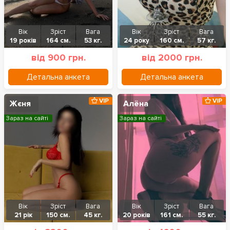
Вік
Зріст
Вага
Вік
Зріст
Вага
19 років
164 см.
53 кг.
24 року
160 см.
57 кг.
від 900 грн.
від 2000 грн.
Детальна анкета
Детальна анкета
VIP
VIP
Жєня
Алёна
Зараз на сайті
Зараз на сайті
Вік
Зріст
Вага
Вік
Зріст
Вага
21 рік
150 см.
45 кг.
20 років
161 см.
55 кг.