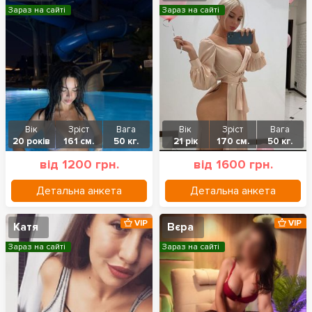
Зараз на сайті
Зараз на сайті
Вік
Зріст
Вага
Вік
Зріст
Вага
20 років
161 см.
50 кг.
21 рік
170 см.
50 кг.
від 1200 грн.
від 1600 грн.
Детальна анкета
Детальна анкета
VIP
VIP
Катя
Вєра
Зараз на сайті
Зараз на сайті