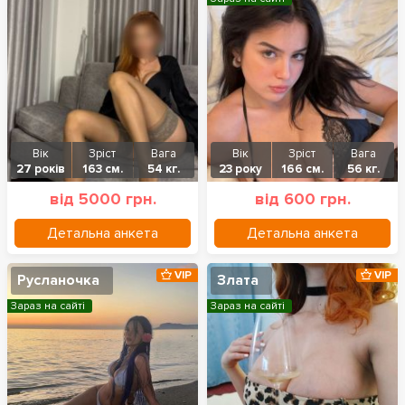
Вік
Зріст
Вага
Вік
Зріст
Вага
27 років
163 см.
54 кг.
23 року
166 см.
56 кг.
від 5000 грн.
від 600 грн.
Детальна анкета
Детальна анкета
VIP
VIP
Русланочка
Злата
Зараз на сайті
Зараз на сайті