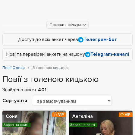
Показати фільтри
Доступ до всіх анкет через
Телеграм-бот
Нові та перевірені анкети на нашому
Telegram-каналі
Повії Одеси
З голеною кицькою
Повії з голеною кицькою
Знайдено анкет
401
Сортувати
VIP
VIP
Соня
Ангєліна
Зараз на сайті
Зараз на сайті