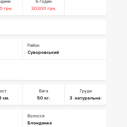
одини
6 годин
0 грн.
20200 грн.
Район
Суворовський
ріст
Вага
Груди
3 см.
50 кг.
3
(
натуральна
)
Волосся
Блондинка