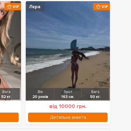
Лєра
VIP
VIP
Вага
Вік
Зріст
Вага
52 кг.
20 років
163 см.
50 кг.
від 10000 грн.
Детальна анкета