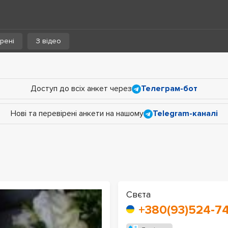
рені
З відео
Доступ до всіх анкет через
Телеграм-бот
Нові та перевірені анкети на нашому
Telegram-каналі
Свєта
+380(93)524-7