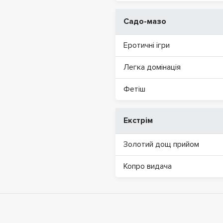
Садо-мазо
Еротичні ігри
Легка домінація
Фетіш
Екстрім
Золотий дощ прийом
Копро видача