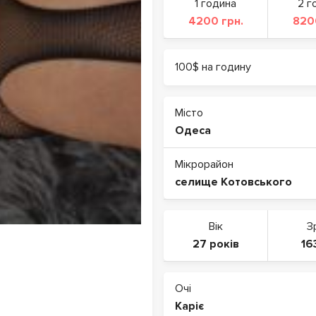
1 година
2 г
4200 грн.
820
100$ на годину
Місто
Одеса
Мікрорайон
селище Котовського
Вік
З
27 років
16
Очі
Каріє