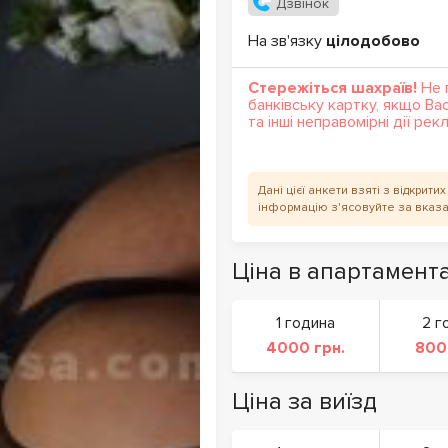
Дзвінок
На зв'язку
цілодобово
Стережіться шахраїв!
Не 
банківську картку, якщо Ва
та інші неправомірні дії ре
Дані цієї анкети взяті з відкрит
інформацію з'ясовуйте за вказ
Ціна в апартамент
1 година
2 г
4000 грн.
800
Ціна за виїзд