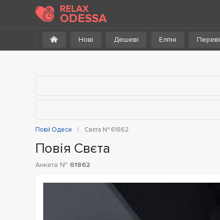
До каталогу
RELAX
ODESSA
Нові
Дешеві
Елітні
Переві
Повії Одеси
Свєта № 61862
Повія Свєта
Анкета №
61862