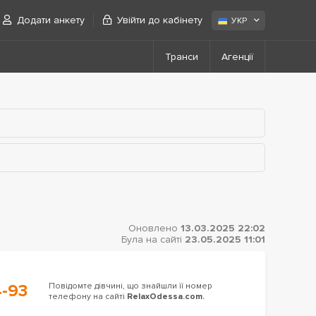
Додати анкету
Увійти до кабінету
УКР
Транси
Агенції
Оновлено
13.03.2025 22:02
Була на сайті
23.05.2025 11:01
4-93
Повідомте дівчині, що знайшли її номер
телефону на сайті
RelaxOdessa.com.