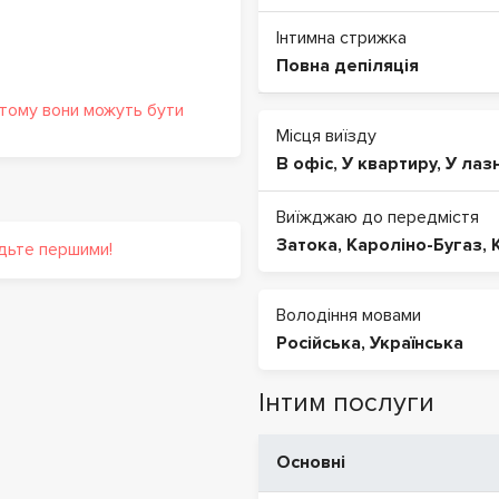
Інтимна стрижка
Повна депіляція
 тому вони можуть бути
Місця виїзду
В офіс
,
У квартиру
,
У лаз
Виїжджаю до передмістя
Затока
,
Кароліно-Бугаз
,
удьте першими!
Володіння мовами
Російська
,
Українська
Інтим послуги
Основні