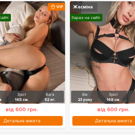
Жасміна
VIP
сайті
Зараз на сайті
Зріст
Вага
Вік
Зріст
в
165 см.
52 кг.
23 року
168 см.
від 600 грн.
від 600 грн.
Детальна анкета
Детальна анкета