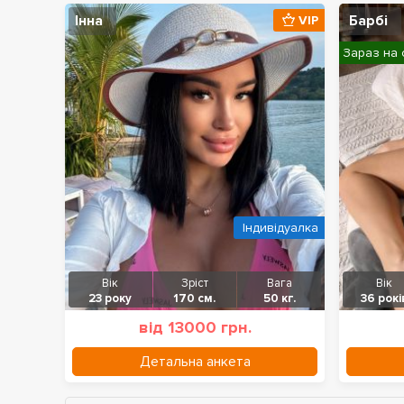
Інна
Барбі
VIP
Зараз на 
Індивідуалка
Вік
Зріст
Вага
Вік
23 року
170 см.
50 кг.
36 рокі
від 13000 грн.
Детальна анкета