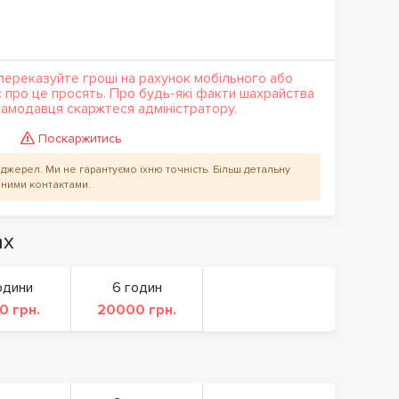
переказуйте гроші на рахунок мобільного або
с про це просять. Про будь-які факти шахрайства
кламодавця скаржтеся адміністратору.
Поскаржитись
их джерел. Ми не гарантуємо їхню точність. Більш детальну
аними контактами.
ах
одини
6 годин
0 грн.
20000 грн.