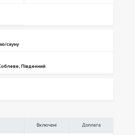
ню/сауну
Коблеве
,
Південний
Включені
Доплата