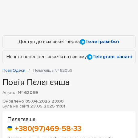
Доступ до всіх анкет через
Телеграм-бот
Нові та перевірені анкети на нашому
Telegram-каналі
Повії Одеси
Пєлагєяша № 62059
Повія Пєлагєяша
Анкета №
62059
Оновлено
05.04.2025 23:00
Була на сайті
23.05.2025 11:01
Пєлагєяша
+380(97)469-58-33