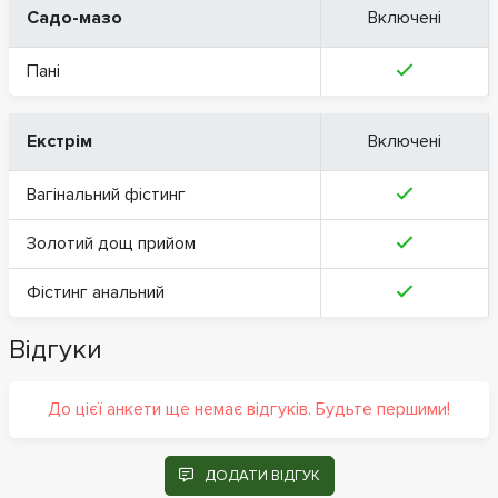
Садо-мазо
Включені
Пані
Екстрім
Включені
Вагінальний фістинг
Золотий дощ прийом
Фістинг анальний
Відгуки
До цієї анкети ще немає відгуків. Будьте першими!
ДОДАТИ ВІДГУК