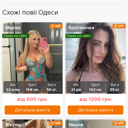
Схожі повії Одеси
VIP
VIP
Маріна
Крістіночка
Зараз на сайті
Зараз на сайті
Вік
Зріст
Вага
Вік
Зріст
Вага
22 року
168 см.
56 кг.
21 рік
162 см.
55 кг.
від 600 грн.
від 1200 грн.
Детальна анкета
Детальна анкета
VIP
VIP
Вікулік
Нікуля