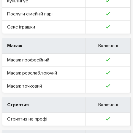
Кунілінгус
Послуги сімейній парі
Секс іграшки
Масаж
Включені
Масаж професійний
Масаж розслаблюючий
Масаж точковий
Стриптиз
Включені
Стриптиз не профі