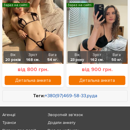
Зараз на сайті
Зараз на сайті
Вік
Зріст
Вага
Вік
Зріст
Вага
20 років
168 см.
54 кг.
23 року
162 см.
50 кг.
від 800 грн.
від 900 грн.
Детальна анкета
Детальна анкета
Теги:
+380(97)469-58-33
,
руда
Агенції
Зворотній зв'язок
Транси
Додати анкету