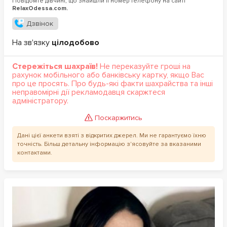
Повідомте дівчині, що знайшли її номер телефону на сайті
RelaxOdessa.com.
Дзвінок
На зв'язку
цілодобово
Стережіться шахраїв!
Не переказуйте гроші на
рахунок мобільного або банківську картку, якщо Вас
про це просять. Про будь-які факти шахрайства та інші
неправомірні дії рекламодавця скаржтеся
адміністратору.
Поскаржитись
Дані цієї анкети взяті з відкритих джерел. Ми не гарантуємо їхню
точність. Більш детальну інформацію з'ясовуйте за вказаними
контактами.