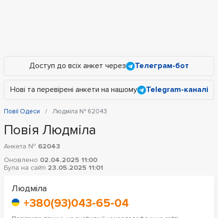
Доступ до всіх анкет через
Телеграм-бот
Нові та перевірені анкети на нашому
Telegram-каналі
Повії Одеси
Людміла № 62043
Повія Людміла
Анкета №
62043
Оновлено
02.04.2025 11:00
Була на сайті
23.05.2025 11:01
Людміла
+380(93)043-65-04