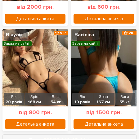
від 2000 грн.
від 600 грн.
Детальна анкета
Детальна анкета
VIP
VIP
Вікулік
Васіліса
Зараз на сайті
Зараз на сайті
Вік
Зріст
Вага
Вік
Зріст
Вага
20 років
168 см.
54 кг.
19 років
167 см.
55 кг.
від 800 грн.
від 1500 грн.
Детальна анкета
Детальна анкета