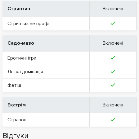
Стриптиз
Включені
Стриптиз не профі
Садо-мазо
Включені
Еротичні ігри
Легка домінація
Фетіш
Екстрім
Включені
Страпон
Відгуки