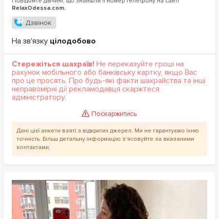
Повідомте дівчині, що знайшли її номер телефону на сайті
RelaxOdessa.com.
Дзвінок
На зв'язку
цілодобово
Стережіться шахраїв!
Не переказуйте гроші на
рахунок мобільного або банківську картку, якщо Вас
про це просять. Про будь-які факти шахрайства та інші
неправомірні дії рекламодавця скаржтеся
адміністратору.
Поскаржитись
Дані цієї анкети взяті з відкритих джерел. Ми не гарантуємо їхню
точність. Більш детальну інформацію з'ясовуйте за вказаними
контактами.