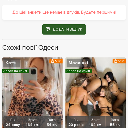
До цієї анкети ще немає відгуків. Будьте першими!
ДОДАТИ ВІДГУК
Схожі повії Одеси
VIP
VIP
Катя
Малишкі
Зараз на сайті
Зараз на сайті
Вік
Зріст
Вага
Вік
Зріст
Вага
24 року
164 см.
54 кг.
20 років
164 см.
55 кг.