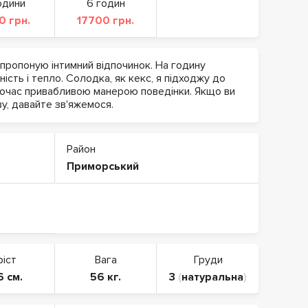
одини
6 годин
0 грн.
17700 грн.
 пропоную інтимний відпочинок. На годину
ність і тепло. Солодка, як кекс, я підходжу до
ночас привабливою манерою поведінки. Якщо ви
у, давайте зв'яжемося.
Район
Приморський
ріст
Вага
Груди
6 см.
56 кг.
3
(
натуральна
)