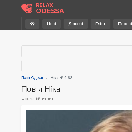
До каталогу
RELAX
ODESSA
Нові
Дешеві
Елітні
Переві
Повії Одеси
Ніка № 61981
Повія Ніка
Анкета №
61981