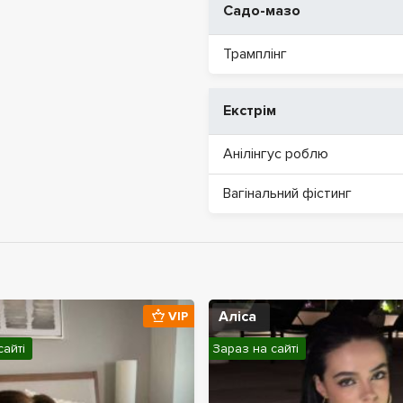
Садо-мазо
Трамплінг
Екстрім
Анілінгус роблю
Вагінальний фістинг
Аліса
VIP
сайті
Зараз на сайті