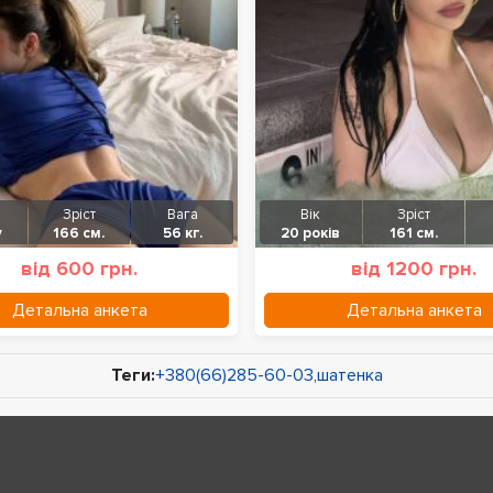
Зріст
Вага
Вік
Зріст
у
166 см.
56 кг.
20 років
161 см.
від 600 грн.
від 1200 грн.
Детальна анкета
Детальна анкета
Теги:
+380(66)285-60-03
,
шатенка