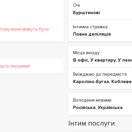
Очі
Бурштинові
Інтимна стрижка
 тому вони можуть бути
Повна депіляція
Місця виїзду
В офіс
,
У квартиру
,
У лаз
удьте першими!
Виїжджаю до передмістя
Кароліно-Бугаз
,
Коблеве
Володіння мовами
Російська
,
Українська
Інтим послуги