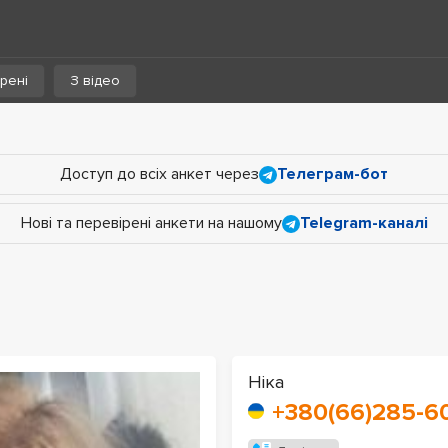
рені
З відео
Доступ до всіх анкет через
Телеграм-бот
Нові та перевірені анкети на нашому
Telegram-каналі
Ніка
+380(66)285-6