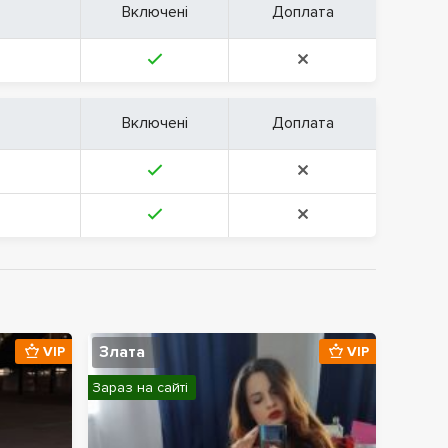
Включені
Доплата
Включені
Доплата
Злата
VIP
VIP
Зараз на сайті