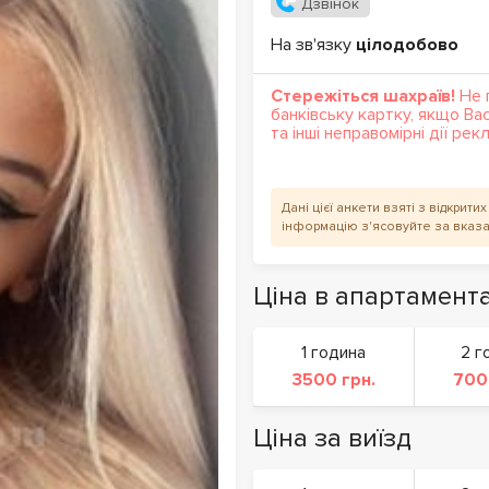
Дзвінок
На зв'язку
цілодобово
Стережіться шахраїв!
Не 
банківську картку, якщо Ва
та інші неправомірні дії ре
Дані цієї анкети взяті з відкрит
інформацію з'ясовуйте за вказ
Ціна в апартамент
1 година
2 г
3500 грн.
700
Ціна за виїзд