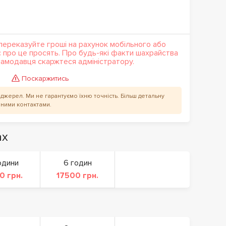
переказуйте гроші на рахунок мобільного або
с про це просять. Про будь-які факти шахрайства
кламодавця скаржтеся адміністратору.
Поскаржитись
их джерел. Ми не гарантуємо їхню точність. Більш детальну
аними контактами.
ах
одини
6 годин
0 грн.
17500 грн.