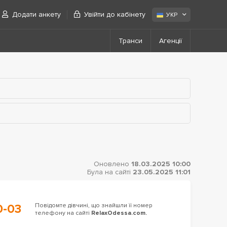
Додати анкету
Увійти до кабінету
УКР
Транси
Агенції
Оновлено
18.03.2025 10:00
Була на сайті
23.05.2025 11:01
0-03
Повідомте дівчині, що знайшли її номер
телефону на сайті
RelaxOdessa.com.