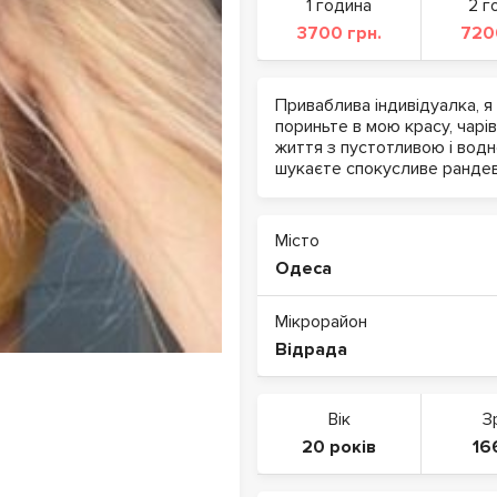
1 година
2 г
3700 грн.
720
Приваблива індивідуалка, я
пориньте в мою красу, чарів
життя з пустотливою і вод
шукаєте спокусливе рандев
Місто
Одеса
Мікрорайон
Відрада
Вік
З
20 років
16