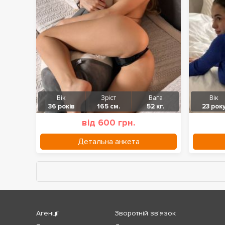
Вік
Зріст
Вага
Вік
36 років
165 см.
52 кг.
23 рок
від 600 грн.
Детальна анкета
Агенції
Зворотній зв'язок