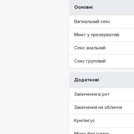
Основні
Вагінальний секс
Мінет у презервативі
Секс анальний
Секс груповий
Додаткові
Закінчення в рот
Закінчення на обличчя
Кунілінгус
Мінет без гумки