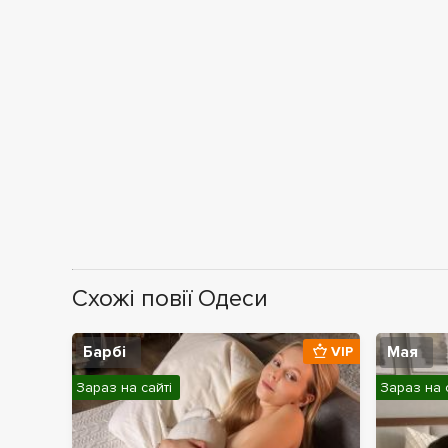
Схожі повії Одеси
Барбі
Мая
VIP
Зараз на сайті
Зараз на 