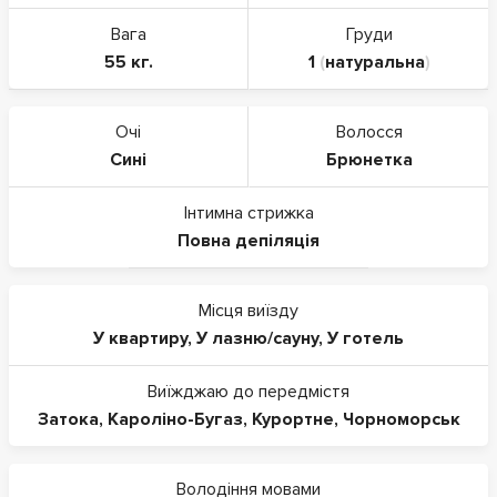
Вага
Груди
55 кг.
1
(
натуральна
)
Очі
Волосся
Сині
Брюнетка
Інтимна стрижка
Повна депіляція
Місця виїзду
У квартиру
,
У лазню/сауну
,
У готель
Виїжджаю до передмістя
Затока
,
Кароліно-Бугаз
,
Курортне
,
Чорноморськ
Володіння мовами