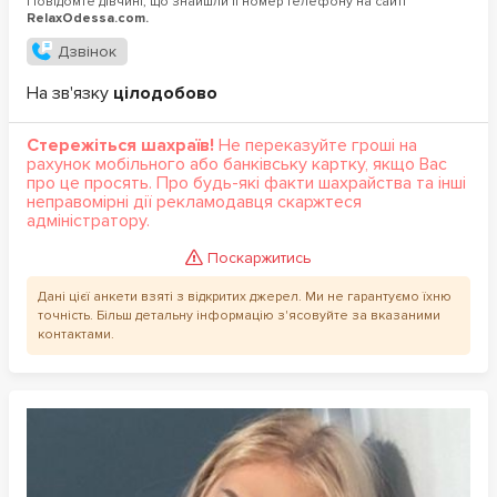
Повідомте дівчині, що знайшли її номер телефону на сайті
RelaxOdessa.com.
Дзвінок
На зв'язку
цілодобово
Стережіться шахраїв!
Не переказуйте гроші на
рахунок мобільного або банківську картку, якщо Вас
про це просять. Про будь-які факти шахрайства та інші
неправомірні дії рекламодавця скаржтеся
адміністратору.
Поскаржитись
Дані цієї анкети взяті з відкритих джерел. Ми не гарантуємо їхню
точність. Більш детальну інформацію з'ясовуйте за вказаними
контактами.