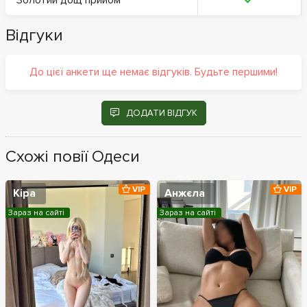
Відгуки
До цієї анкети ще немає відгуків. Будьте першими!
ДОДАТИ ВІДГУК
Схожі повії Одеси
VIP
VIP
Кіра
Анжєла
Зараз на сайті
Зараз на сайті