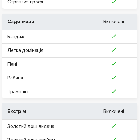
Стриптиз профі
Садо-мазо
Включені
Бандаж
Легка домінація
Пані
Рабиня
Трамплінг
Екстрім
Включені
Золотий дощ видача
Золотий дощ прийом