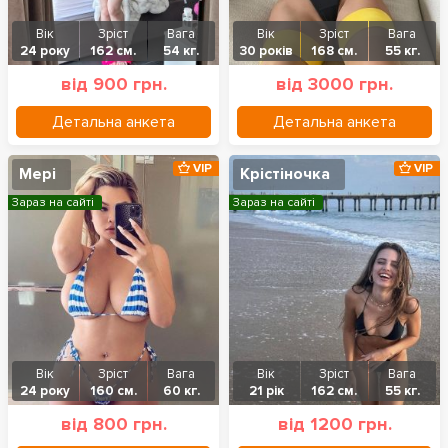
Вік
Зріст
Вага
Вік
Зріст
Вага
24 року
162 см.
54 кг.
30 років
168 см.
55 кг.
від 900 грн.
від 3000 грн.
Детальна анкета
Детальна анкета
VIP
VIP
Мері
Крістіночка
Зараз на сайті
Зараз на сайті
Вік
Зріст
Вага
Вік
Зріст
Вага
24 року
160 см.
60 кг.
21 рік
162 см.
55 кг.
від 800 грн.
від 1200 грн.