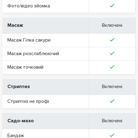
Фото/відео зйомка
Масаж
Включені
Масаж Гілка сакури
Масаж розслаблюючий
Масаж точковий
Стриптиз
Включені
Стриптиз не профі
Садо-мазо
Включені
Бандаж