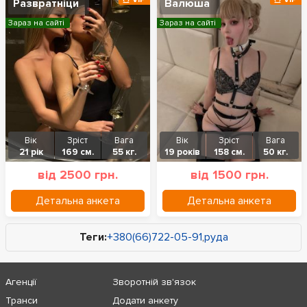
Развратніци
Валюша
Зараз на сайті
Зараз на сайті
Вік
Зріст
Вага
Вік
Зріст
Вага
21 рік
169 см.
55 кг.
19 років
158 см.
50 кг.
від 2500 грн.
від 1500 грн.
Детальна анкета
Детальна анкета
Теги:
+380(66)722-05-91
,
руда
Агенції
Зворотній зв'язок
Транси
Додати анкету