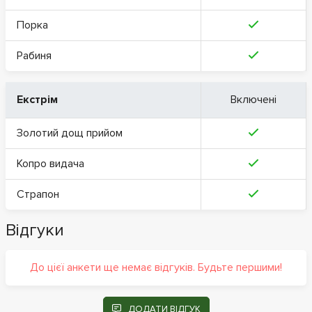
Порка
Рабиня
Екстрім
Включені
Золотий дощ прийом
Копро видача
Страпон
Відгуки
До цієї анкети ще немає відгуків. Будьте першими!
ДОДАТИ ВІДГУК