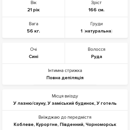
Вік
Зріст
21 рік
166 см.
Вага
Груди
56 кг.
1
(
натуральна
)
Очі
Волосся
Сині
Руда
Інтимна стрижка
Повна депіляція
Місця виїзду
У лазню/сауну
,
У заміський будинок
,
У готель
Виїжджаю до передмістя
Коблеве
,
Курортне
,
Південний
,
Чорноморськ