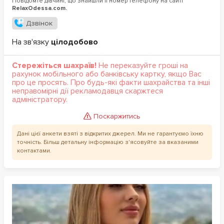
Повідомте дівчині, що знайшли її номер телефону на сайті
RelaxOdessa.com.
Дзвінок
На зв'язку
цілодобово
Стережіться шахраїв!
Не переказуйте гроші на
рахунок мобільного або банківську картку, якщо Вас
про це просять. Про будь-які факти шахрайства та інші
неправомірні дії рекламодавця скаржтеся
адміністратору.
Поскаржитись
Дані цієї анкети взяті з відкритих джерел. Ми не гарантуємо їхню
точність. Більш детальну інформацію з'ясовуйте за вказаними
контактами.