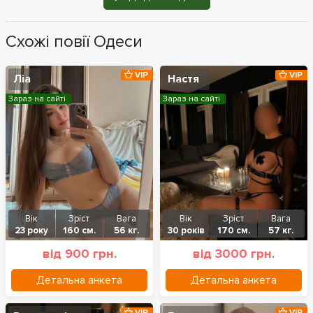
Схожі повії Одеси
VIP
VIP
Ліа
Настя
Зараз на сайті
Зараз на сайті
Вік
Зріст
Вага
Вік
Зріст
Вага
23 року
160 см.
56 кг.
30 років
170 см.
57 кг.
від 900 грн.
від 3000 грн.
Детальна анкета
Детальна анкета
VIP
VIP